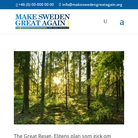
+46 (0) 00-000 00 00
info@makeswedengreatagain.org
The Great Reset- Elitens plan som gick om