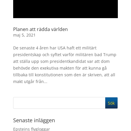
Planen att rädda världen
maj 5, 2021
De senaste 4 åren har USA haft ett militärt
presidentskap och syftet varför militären bad Trump
att ställa upp som presidentkandidat var att dom
behövde den exekutiva makten för att kunna gå
tillbaka till konstitutionen som den är skriven, att all
makt utgår från...
Senaste inläggen
Epsteins flygloggar