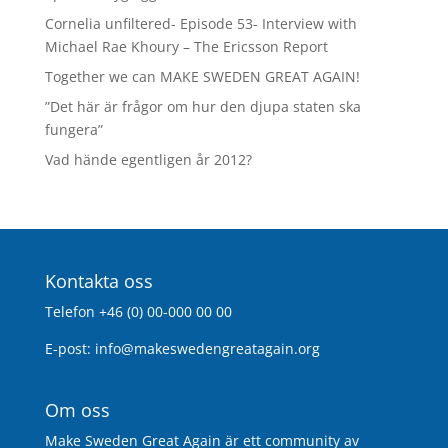
Cornelia unfiltered- Episode 53- Interview with
Michael Rae Khoury – The Ericsson Report
Together we can MAKE SWEDEN GREAT AGAIN!
”Det här är frågor om hur den djupa staten ska
fungera”
Vad hände egentligen år 2012?
Kontakta oss
Telefon +46 (0) 00-000 00 00
E-post:
info@makeswedengreatagain.org
Om oss
Make Sweden Great Again är ett community av