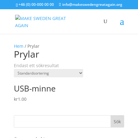
+46 (0) 00-000 00 00
info@makeswedengreatagain.org
Hem
/ Prylar
Prylar
Endast ett sökresultat
USB-minne
kr
1.00