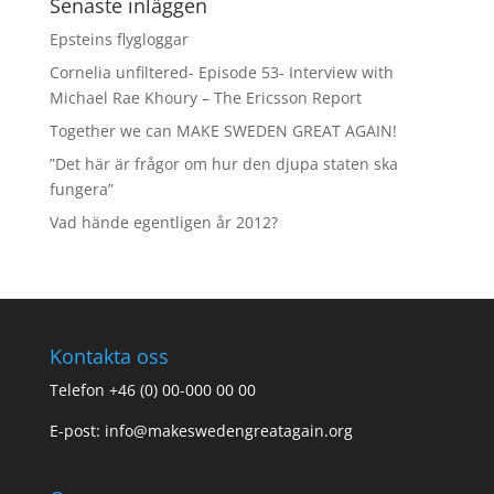
Senaste inläggen
Epsteins flygloggar
Cornelia unfiltered- Episode 53- Interview with
Michael Rae Khoury – The Ericsson Report
Together we can MAKE SWEDEN GREAT AGAIN!
”Det här är frågor om hur den djupa staten ska
fungera”
Vad hände egentligen år 2012?
Kontakta oss
Telefon +46 (0) 00-000 00 00
E-post:
info@makeswedengreatagain.org