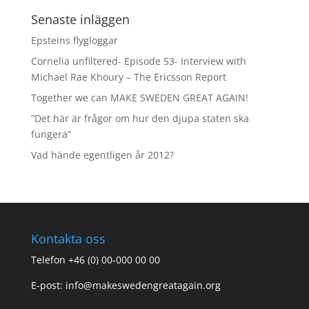
Senaste inläggen
Epsteins flygloggar
Cornelia unfiltered- Episode 53- Interview with
Michael Rae Khoury – The Ericsson Report
Together we can MAKE SWEDEN GREAT AGAIN!
”Det här är frågor om hur den djupa staten ska
fungera”
Vad hände egentligen år 2012?
Kontakta oss
Telefon +46 (0) 00-000 00 00
E-post:
info@makeswedengreatagain.org