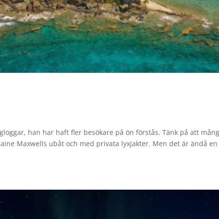
ygloggar, han har haft fler besökare på ön förstås. Tänk på att mån
aine Maxwells ubåt och med privata lyxjakter. Men det är ändå en